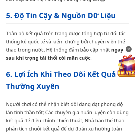
5. Độ Tin Cậy & Nguồn Dữ Liệu
Toàn bộ kết quả trên trang được tổng hợp từ đối tác
thống kê quốc tế và kiểm chứng bởi chuyên viên thể
✕
thao trong nước. Hệ thống đảm bảo cập nhật
ngay
sau khi trọng tài thổi còi mãn cuộc
.
6. Lợi Ích Khi Theo Dõi Kết Quả
Thường Xuyên
Người chơi có thể nhận biết đội đang đạt phong độ
lẫn tinh thần tốt; Các chuyên gia huấn luyện còn dùng
kết quả để điều chỉnh chiến thuật; Nhà báo thể thao
phân tích chuỗi kết quả để dự đoán xu hướng toàn