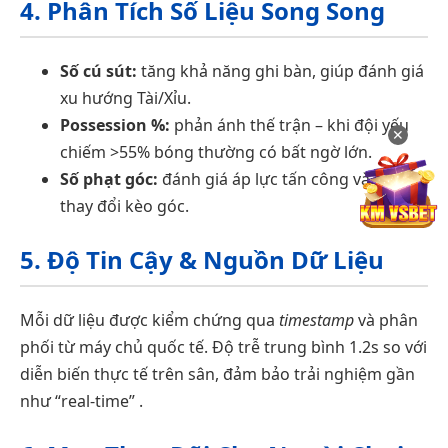
4. Phân Tích Số Liệu Song Song
Số cú sút:
tăng khả năng ghi bàn, giúp đánh giá
xu hướng Tài/Xỉu.
Possession %:
phản ánh thế trận – khi đội yếu
✕
chiếm >55% bóng thường có bất ngờ lớn.
Số phạt góc:
đánh giá áp lực tấn công và cơ hội
thay đổi kèo góc.
5. Độ Tin Cậy & Nguồn Dữ Liệu
Mỗi dữ liệu được kiểm chứng qua
timestamp
và phân
phối từ máy chủ quốc tế. Độ trễ trung bình 1.2s so với
diễn biến thực tế trên sân, đảm bảo trải nghiệm gần
như “real‑time” .