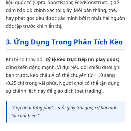
liệu quốc tế (Opta, SportRadar, FeedConstruct…) để
đảm bảo độ chính xác tới giây. Mỗi bàn thắng, thẻ,
hay phạt góc đều được xác minh bởi ít nhất hai nguồn
độc lập trước khi hiển thị.
3. Ứng Dụng Trong Phân Tích Kèo
Khi tỷ số thay đổi,
tỷ lệ kèo trực tiếp (in‑play odds)
cũng biến động mạnh. Ví dụ: Nếu đội chiếu dưới ghi
bàn trước, kèo châu Á có thể chuyển từ +1.0 sang
-0.25 chỉ trong vài phút. Người chơi có thể tận dụng
sự chênh lệch này để giao dịch (bet trading).
“Cập nhật từng phút – mỗi giây trôi qua, cơ hội mới
lại xuất hiện.”