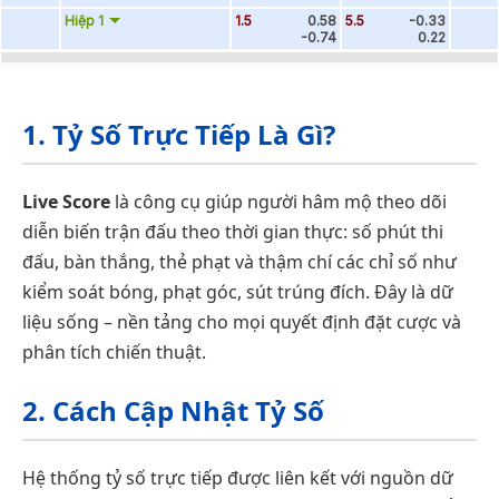
1. Tỷ Số Trực Tiếp Là Gì?
Live Score
là công cụ giúp người hâm mộ theo dõi
diễn biến trận đấu theo thời gian thực: số phút thi
đấu, bàn thắng, thẻ phạt và thậm chí các chỉ số như
kiểm soát bóng, phạt góc, sút trúng đích. Đây là dữ
liệu sống – nền tảng cho mọi quyết định đặt cược và
phân tích chiến thuật.
2. Cách Cập Nhật Tỷ Số
Hệ thống tỷ số trực tiếp được liên kết với nguồn dữ